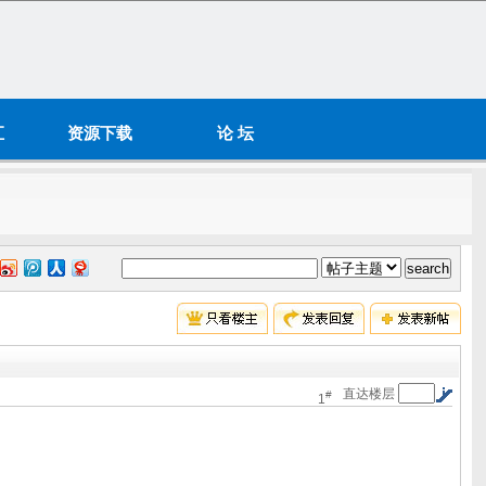
汇
资源下载
论 坛
直达楼层
#
1