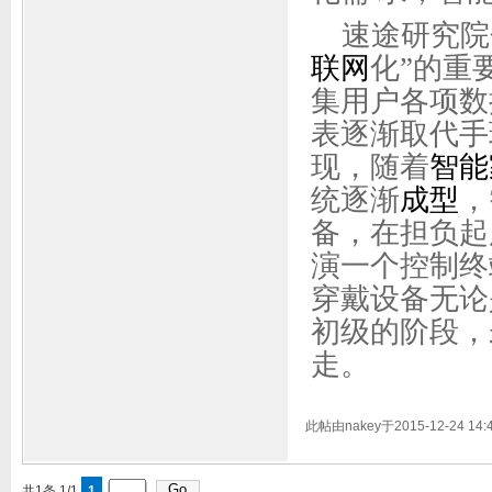
速途研究院
联网
化”的重
集用户各项数
表逐渐取代手
现，随着
智能
统逐渐
成型
，
备，在担负起
演一个控制终
穿戴设备无论
初级的阶段，
走。
此帖由nakey于2015-12-24 14
共1条 1/1
1