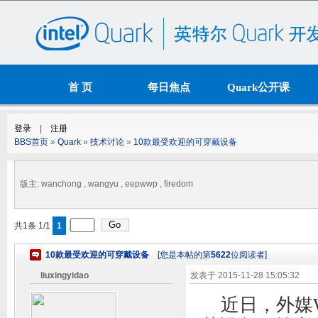
首 页
每日焦点
Quark公开课
资源下载
论 坛
BBS首页
»
Quark
»
技术讨论
»
10款最受欢迎的可穿戴设备
版主: wanchong , wangyu , eepwwp , firedom
共1条 1/1
1
10款最受欢迎的可穿戴设备
[您是本帖的第
5622
位阅读者]
liuxingyidao
发表于
2015-11-28 15:05:32
近日，外媒W