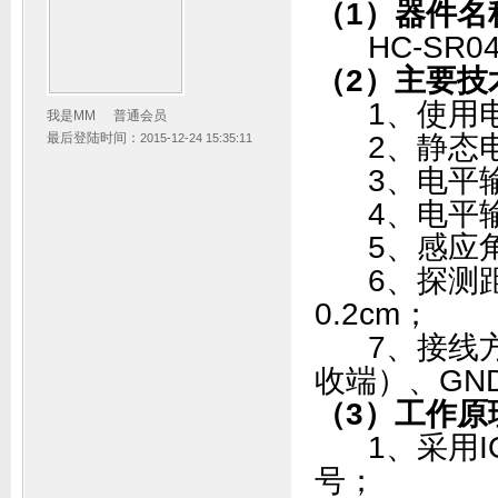
（1）器件名
HC-SR0
（2）主要技
1、使用
我是MM
普通会员
2、静态
最后登陆时间：
2015-12-24 15:35:11
3、电平
4、电平输
5、感应角
6、探测距离：
0.2cm；
7、接线方式
收端）、GN
（3）工作原
1、采用IO
号；