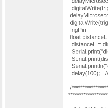
delayMicrosec
digitalWrite(tr
delayMicroseco
digitalWrit
TrigPin
float distanc
distanceL = d
Serial.print("
Serial.print(di
Serial.printl
delay(100); 
/*************
******************