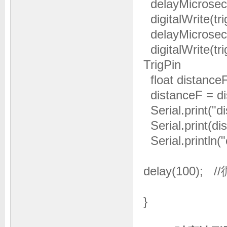
delayMicrosec
digitalWrite(tr
delayMicrosec
digitalWrit
TrigPin
float distan
distanceF = d
Serial.print("di
Serial.print(di
Serial.println(
delay(100);
}